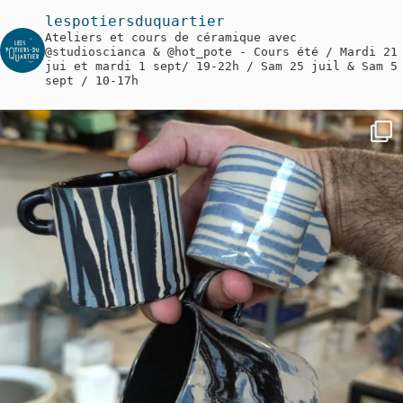
lespotiersduquartier
Ateliers et cours de céramique avec
@studioscianca & @hot_pote
- Cours été / Mardi 21
jui et mardi 1 sept/ 19-22h / Sam 25 juil & Sam 5
sept / 10-17h