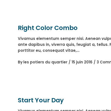
Right Color Combo
Vivamus elementum semper nisi. Aenean vulputat
ante dapibus in, viverra quis, feugiat a, tellu
porttitor eu, consequat vitae,
By
les potiers du quartier
15 juin 2016
3 Com
Start Your Day
Vivamus elementum semper nisi. Aenean vulputat