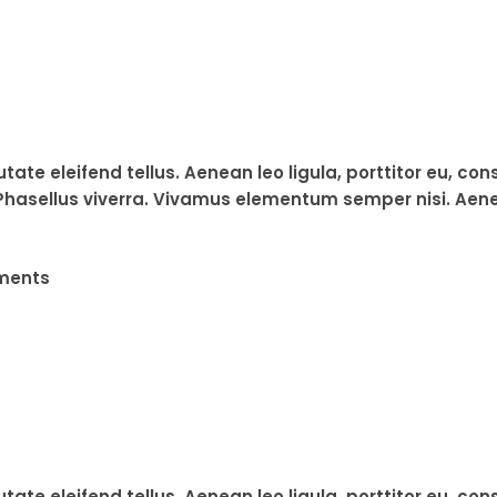
e eleifend tellus. Aenean leo ligula, porttitor eu, con
s. Phasellus viverra. Vivamus elementum semper nisi. Aene
ments
e eleifend tellus. Aenean leo ligula, porttitor eu, con