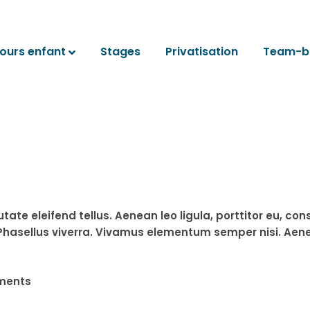
ours enfant
Stages
Privatisation
Team-bu
e eleifend tellus. Aenean leo ligula, porttitor eu, con
s. Phasellus viverra. Vivamus elementum semper nisi. Aene
ments