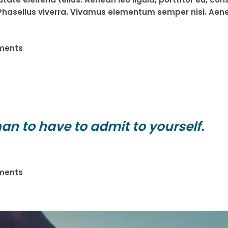
s. Phasellus viverra. Vivamus elementum semper nisi. Aene
ments
han to have to admit to yourself.
ments