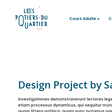
Cours Adulte
C
Design Project by 
Investigationes demonstraverunt lectores leger
etiam processus dynamicus, qui sequitur mut
quam littera gothica, quam nunc putamus pa