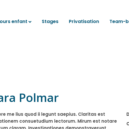
ours enfant
Stages
Privatisation
Team-bu
Sara Polmar
D
e me lius quod ii legunt saepius. Claritas est
ationem consuetudium lectorum. Mirum est notare
C
rum claram. Investigationes demonstraverunt